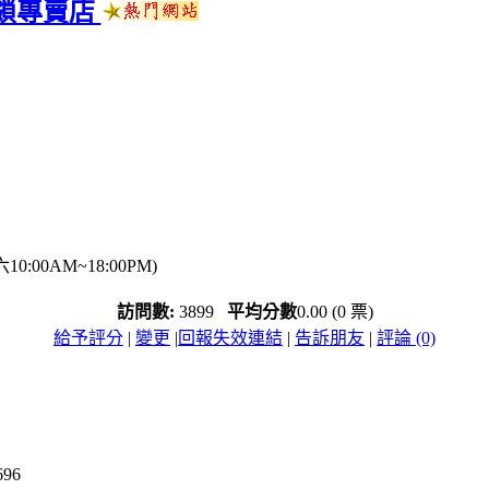
連鎖專賣店
0:00AM~18:00PM)
訪問數:
3899
平均分數
0.00 (0 票)
給予評分
|
變更
|
回報失效連結
|
告訴朋友
|
評論 (0)
696