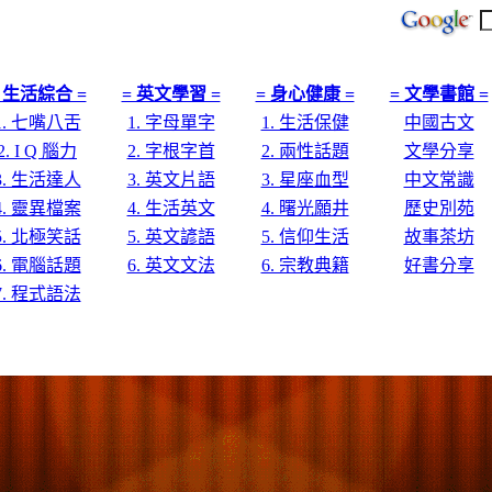
 生活綜合 =
= 英文學習 =
= 身心健康 =
= 文學書館 =
1. 七嘴八舌
1. 字母單字
1. 生活保健
中國古文
2. I Q 腦力
2. 字根字首
2. 兩性話題
文學分享
3. 生活達人
3. 英文片語
3. 星座血型
中文常識
4. 靈異檔案
4. 生活英文
4. 曙光願井
歷史別苑
5. 北極笑話
5. 英文諺語
5. 信仰生活
故事茶坊
6. 電腦話題
6. 英文文法
6. 宗教典籍
好書分享
7. 程式語法