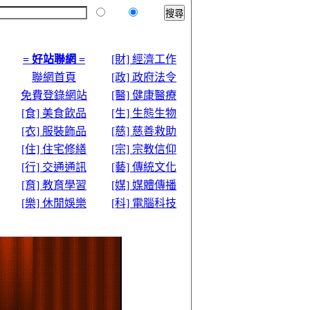
本站
全球
= 好站聯網 =
[財] 經濟工作
聯網首頁
[政] 政府法令
免費登錄網站
[醫] 健康醫療
[食] 美食飲品
[生] 生態生物
[衣] 服裝飾品
[慈] 慈善救助
[住] 住宅修繕
[宗] 宗教信仰
[行] 交通通訊
[藝] 傳統文化
[育] 教育學習
[媒] 媒體傳播
[樂] 休閒娛樂
[科] 電腦科技