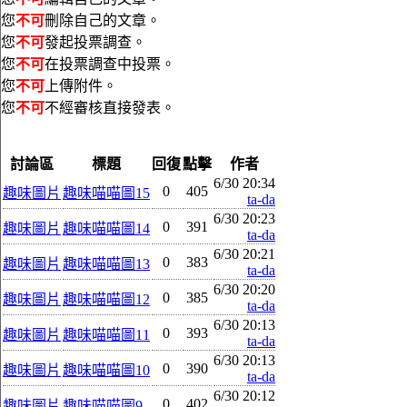
您
不可
刪除自己的文章。
您
不可
發起投票調查。
您
不可
在投票調查中投票。
您
不可
上傳附件。
您
不可
不經審核直接發表。
討論區
標題
回復
點擊
作者
6/30 20:34
0
405
趣味圖片
趣味喵喵圖15
ta-da
6/30 20:23
0
391
趣味圖片
趣味喵喵圖14
ta-da
6/30 20:21
0
383
趣味圖片
趣味喵喵圖13
ta-da
6/30 20:20
0
385
趣味圖片
趣味喵喵圖12
ta-da
6/30 20:13
0
393
趣味圖片
趣味喵喵圖11
ta-da
6/30 20:13
0
390
趣味圖片
趣味喵喵圖10
ta-da
6/30 20:12
0
402
趣味圖片
趣味喵喵圖9