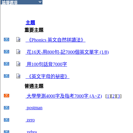
主題
重要主題
《Phonics 英文自然拼讀法》
花16天-用800句-記7000個英文單字 (1/8)
用100句話背7000字
《英文字母的祕密》
普通主題
大學學測4000字及指考7000字 (A~Z)
[
1
][
2
][
3
]
postman
zero
zebra