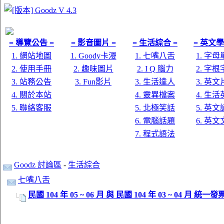
= 導覽公告 =
= 影音圖片 =
= 生活綜合 =
= 英文學
1. 網站地圖
1. Goody卡漫
1. 七嘴八舌
1. 字
2. 使用手冊
2. 趣味圖片
2. I Q 腦力
2. 字
3. 站務公告
3. Fun影片
3. 生活達人
3. 英
4. 關於本站
4. 靈異檔案
4. 生
5. 聯絡客服
5. 北極笑話
5. 英
6. 電腦話題
6. 英
7. 程式語法
Goodz 討論區
-
生活綜合
七嘴八舌
民國 104 年 05 ~ 06 月 與 民國 104 年 03 ~ 04 月 統