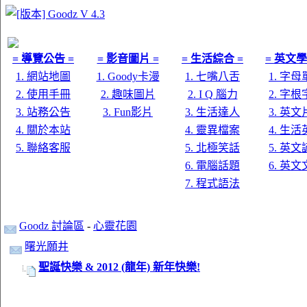
= 導覽公告 =
= 影音圖片 =
= 生活綜合 =
= 英文學
1. 網站地圖
1. Goody卡漫
1. 七嘴八舌
1. 字
2. 使用手冊
2. 趣味圖片
2. I Q 腦力
2. 字
3. 站務公告
3. Fun影片
3. 生活達人
3. 英
4. 關於本站
4. 靈異檔案
4. 生
5. 聯絡客服
5. 北極笑話
5. 英
6. 電腦話題
6. 英
7. 程式語法
Goodz 討論區
-
心靈花園
曙光願井
聖誕快樂 & 2012 (龍年) 新年快樂!