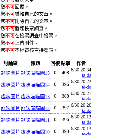
您
不可
回覆。
您
不可
編輯自己的文章。
您
不可
刪除自己的文章。
您
不可
發起投票調查。
您
不可
在投票調查中投票。
您
不可
上傳附件。
您
不可
不經審核直接發表。
討論區
標題
回復
點擊
作者
6/30 20:34
0
408
趣味圖片
趣味喵喵圖15
ta-da
6/30 20:23
0
396
趣味圖片
趣味喵喵圖14
ta-da
6/30 20:21
0
388
趣味圖片
趣味喵喵圖13
ta-da
6/30 20:20
0
397
趣味圖片
趣味喵喵圖12
ta-da
6/30 20:13
0
396
趣味圖片
趣味喵喵圖11
ta-da
6/30 20:13
0
393
趣味圖片
趣味喵喵圖10
ta-da