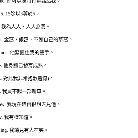
e any time. 你可以隨時打電話給我。
uals 5. 15除以3等於5。
 for all. 我為人人，人人為我。
me is best. 金窩，銀窩，不如自己的草窩。
 my hands. 他緊握住我的雙手。
y mature. 他身體己發育成熟。
out this. 對此我非常抱歉遺憾)。
 new car. 我買不起一部新車。
ee him now. 我現在確實很想去見他。
to know. 我有權知道。
 laughing. 我聽見有人在笑。