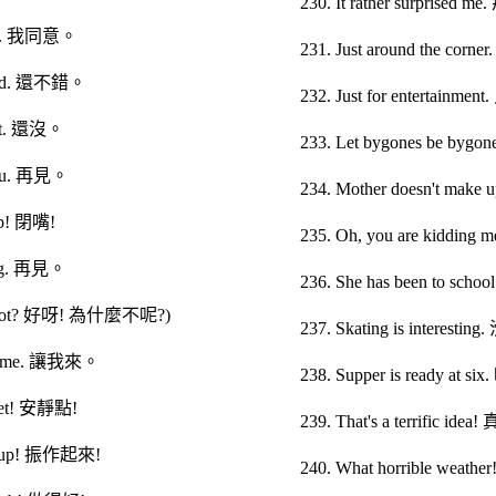
230. It rather surpri
ree. 我同意。
231. Just around the co
bad. 還不錯。
232. Just for enterta
yet. 還沒。
233. Let bygones be
you. 再見。
234. Mother doesn't m
up! 閉嘴!
235. Oh, you are ki
ong. 再見。
236. She has been to s
 not? 好呀! 為什麼不呢?)
237. Skating is interes
ow me. 讓我來。
238. Supper is ready 
iet! 安靜點!
239. That's a terrific i
r up! 振作起來!
240. What horrible weat