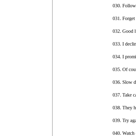
030. Foll
031. Forge
032. Good
033. I dec
034. I pr
035. Of c
036. Slow
037. Take 
038. They
039. Try 
040. Watc