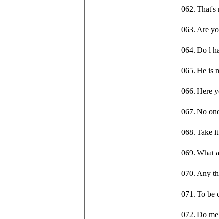
062. That
063. Are 
064. Do l
065. He 
066. Here 
067. No 
068. Take 
069. What
070. Any 
071. To b
072. Do 