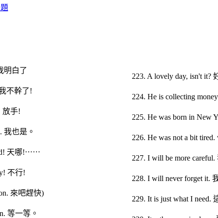
主題
e. 我明白了
223. A lovely day, isn'
it! 我不幹了!
224. He is collecting
o! 放手!
225. He was born in 
too. 我也是。
226. He was not a bit 
god! 天哪!⋯⋯
227. I will be more c
ay! 不行!
228. I will never forge
e on. 來吧趕快)
229. It is just what 
d on. 等一等。