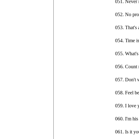
051. Neve
052. No p
053. That'
054. Tim
055. Wha
056. Coun
057. Don'
058. Feel
059. I lov
060. I'm
061. Is i