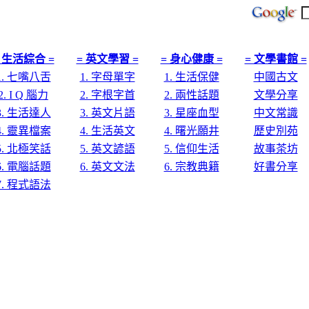
 生活綜合 =
= 英文學習 =
= 身心健康 =
= 文學書館 =
1. 七嘴八舌
1. 字母單字
1. 生活保健
中國古文
2. I Q 腦力
2. 字根字首
2. 兩性話題
文學分享
3. 生活達人
3. 英文片語
3. 星座血型
中文常識
4. 靈異檔案
4. 生活英文
4. 曙光願井
歷史別苑
5. 北極笑話
5. 英文諺語
5. 信仰生活
故事茶坊
6. 電腦話題
6. 英文文法
6. 宗教典籍
好書分享
7. 程式語法