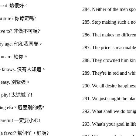
's neat. 這很好。
284. Neither of the 
you sure? 你肯定嗎?
285. Stop making such a
 have to? 非做不可嗎?
286. That makes no dif
is my age. 他和我同歲。
287. The price is reas
you are. 給你。
288. They crowned h
one knows. 沒有人知道。
289. They're in red
it easy. 別緊張。
290. We all desire ha
 a pity! 太遺憾了!
291. We just caught 
thing else? 還要別的嗎?
292. What shall we 
e careful! 一定要小心!
293. What's your goal
me a favor? 幫個忙，好嗎?