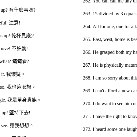
262. You can call m
t's up? 有什麼事嗎?
263. 15 divided by 3 eq
reful! 注意!
264. All for one, one
oms up! 乾杯見底)!
265. East, west, ho
t move! 不許動!
266. He grasped both
s what? 猜猜看?
267. He is physicall
bt it. 我懷疑。
268. I am so sorry ab
ink so. 我也這麼想。
269. I can't afford a
 single. 我是單身貴族。
270. I do want to s
 it up! 堅持下去!
271. I have the right 
me see. 讓我想想。
272. I heard some one