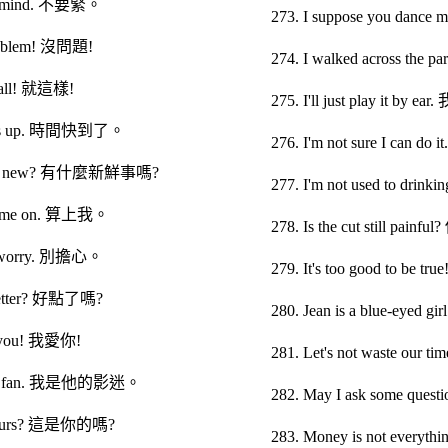
r mind. 不要緊。
273. I suppose you d
roblem! 沒問題!
274. I walked across t
s all! 就這樣!
275. I'll just play it 
e is up. 時間快到了。
276. I'm not sure I c
t's new? 有什麼新鮮事嗎?
277. I'm not used to d
t me on. 算上我。
278. Is the cut still pa
t worry. 別擔心。
279. It's too good to 
 better? 好點了嗎?
280. Jean is a blue-e
e you! 我愛你!
281. Let's not waste 
 his fan. 我是他的影迷。
282. May I ask some 
t yours? 這是你的嗎?
283. Money is not eve