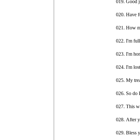
019. Good
020. Have
021. How
022. I'm 
023. I'm
024. I'm 
025. My t
026. So 
027. This
028. Afte
029. Bles