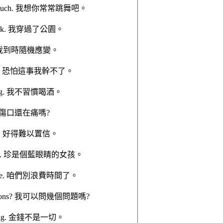
ance much. 我想你常常跳舞吧。
he park. 我穿過了公園。
by ear. 我到時隨機應變。
an do it. 恐怕這事我幹不了。
rinking. 我不習慣喝酒。
inful? 傷口還在痛嗎?
be true! 好得難以置信。
yed girl. 珍是個藍眼睛的女孩。
our time. 咱們別浪費時間了。
questions? 我可以問幾個問題嗎?
rything. 金錢不是一切。