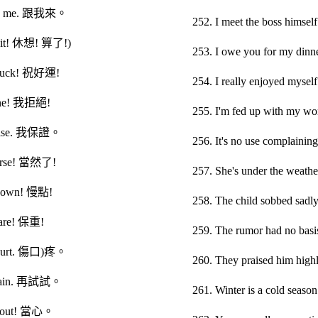
ow me. 跟我來。
252. I meet the boss 
t it! 休想! 算了!)
253. I owe you for my
 luck! 祝好運!
254. I really enjoyed 
line! 我拒絕!
255. I'm fed up with 
omise. 我保證。
256. It's no use comp
ourse! 當然了!
257. She's under the w
 down! 慢點!
258. The child sobbe
care! 保重!
259. The rumor had n
 hurt. 傷口)疼。
260. They praised hi
again. 再試試。
261. Winter is a co
h out! 當心。