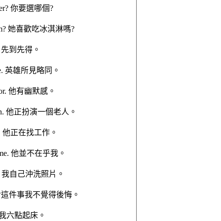
prefer? 你要選哪個?
e-cream? 她喜歡吃冰淇淋嗎?
erved. 先到先得。
k alike. 英雄所見略同。
 humor. 他有幽默感。
 old man. 他正扮演一個老人。
 a job. 他正在找工作。
about me. 他並不在乎我。
myself. 我自己沖洗照片。
 for it. 對這件事我不覺得後悔。
clock. 我六點起床。