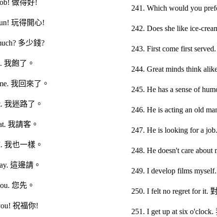
 job! 做得好!
241. Which would you 
 fun! 玩得開心!
242. Does she like ic
 much? 多少錢?
243. First come first s
full. 我飽了。
244. Great minds thin
 home. 我回來了。
245. He has a sense of
lost. 我迷路了。
246. He is acting an
reat. 我請客。
247. He is looking for
do I. 我也一樣。
248. He doesn't care 
 way. 這邊請。
249. I develop films 
r you. 您先。
250. I felt no regret
s you! 祝福你!
251. I get up at six o'