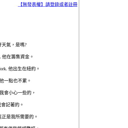
【無發表權】請登錄或者註冊
#1
t it? 好天氣，是嗎?
 money. 他在籌集資金。
New York. 他出生在紐約。
tired. 他一點也不累。
areful. 我會小心一些的，
t it. 我會記著的。
I need. 這正是我所需要的。