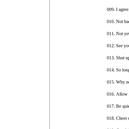
009. I ag
010. Not 
011. Not 
012. See 
013. Shut 
014. So l
015. Why
016. All
017. Be qu
018. Chee