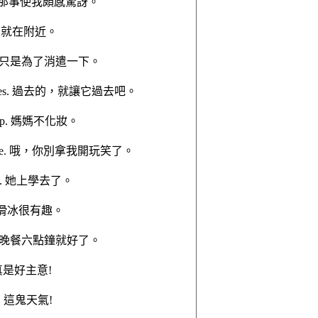
sed me. 那事使我頗感驚訝。
rner. 就在附近。
inment. 只是為了消遣一下。
 bygones. 過去的，就讓它過去吧。
ake up. 媽媽不化妝。
dding me. 哦，你別拿我開玩笑了。
chool. 她上學去了。
ting. 滑冰很有趣。
at six. 晚餐六點鐘就好了。
dea! 真是好主意!
her! 這鬼天氣!