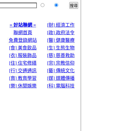
本站
全球
= 好站聯網 =
[財] 經濟工作
聯網首頁
[政] 政府法令
免費登錄網站
[醫] 健康醫療
[食] 美食飲品
[生] 生態生物
[衣] 服裝飾品
[慈] 慈善救助
[住] 住宅修繕
[宗] 宗教信仰
[行] 交通通訊
[藝] 傳統文化
[育] 教育學習
[媒] 媒體傳播
[樂] 休閒娛樂
[科] 電腦科技