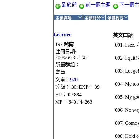
到底部
前一個主題
下一個
Learner
英文口語
192 越南
001. I se
註冊日期:
2009/6/23 21:42
002. I qu
所屬群組：
003. Let g
會員
文章:
1920
004. Me 
等級： 36; EXP： 39
HP： 0 / 884
005. My 
MP： 640 / 44263
006. No w
007. Com
008. Hol