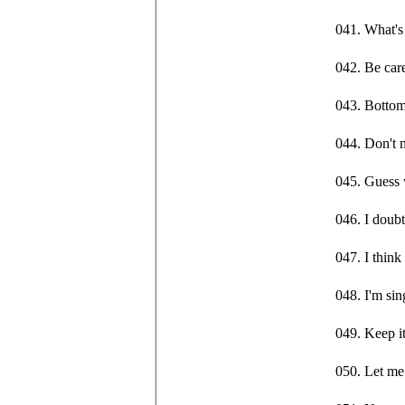
041. Wha
042. Be ca
043. Bott
044. Don'
045. Gues
046. I dou
047. I th
048. I'm
049. Keep
050. Let 