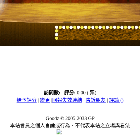
訪問數:
評分:
0.00 ( 票)
給予評分
|
變更
|
回報失效連結
|
告訴朋友
|
評論 ()
Goodz © 2005-2033
GP
本站會員之個人言論或行為、不代表本站之立場與看法