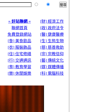
本站
全球
= 好站聯網 =
[財] 經濟工作
聯網首頁
[政] 政府法令
免費登錄網站
[醫] 健康醫療
[食] 美食飲品
[生] 生態生物
[衣] 服裝飾品
[慈] 慈善救助
[住] 住宅修繕
[宗] 宗教信仰
[行] 交通通訊
[藝] 傳統文化
[育] 教育學習
[媒] 媒體傳播
[樂] 休閒娛樂
[科] 電腦科技