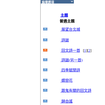
主題
普通主題
展望台北城
詩謎
回文詩一首
[
1
][
2
]
詩謎(另一首)
四季賦閒詩
蝶戀花
跟鬼有關的回文詩
歸自謠