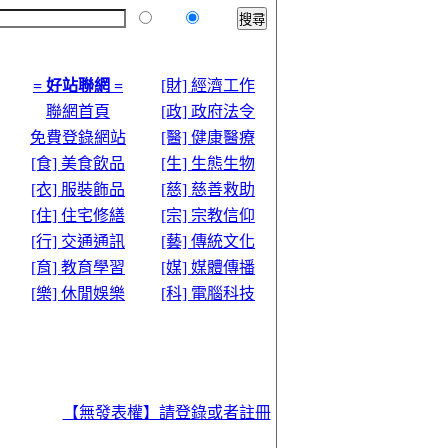
本站
全球
= 好站聯網 =
[財] 經濟工作
聯網首頁
[政] 政府法令
免費登錄網站
[醫] 健康醫療
[食] 美食飲品
[生] 生態生物
[衣] 服裝飾品
[慈] 慈善救助
[住] 住宅修繕
[宗] 宗教信仰
[行] 交通通訊
[藝] 傳統文化
[育] 教育學習
[媒] 媒體傳播
[樂] 休閒娛樂
[科] 電腦科技
【無發表權】請登錄或者註冊