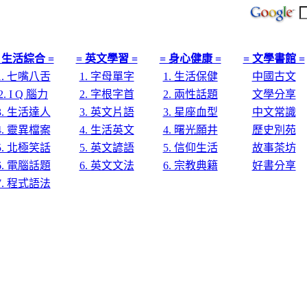
 生活綜合 =
= 英文學習 =
= 身心健康 =
= 文學書館 =
1. 七嘴八舌
1. 字母單字
1. 生活保健
中國古文
2. I Q 腦力
2. 字根字首
2. 兩性話題
文學分享
3. 生活達人
3. 英文片語
3. 星座血型
中文常識
4. 靈異檔案
4. 生活英文
4. 曙光願井
歷史別苑
5. 北極笑話
5. 英文諺語
5. 信仰生活
故事茶坊
6. 電腦話題
6. 英文文法
6. 宗教典籍
好書分享
7. 程式語法