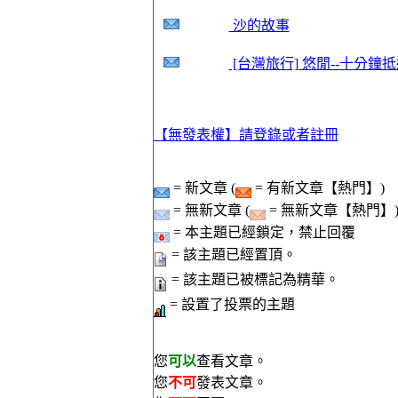
沙的故事
[台灣旅行] 悠閒--十分鐘
【無發表權】請登錄或者註冊
= 新文章 (
= 有新文章【熱門】)
= 無新文章 (
= 無新文章【熱門】
= 本主題已經鎖定，禁止回覆
= 該主題已經置頂。
= 該主題已被標記為精華。
= 設置了投票的主題
您
可以
查看文章。
您
不可
發表文章。