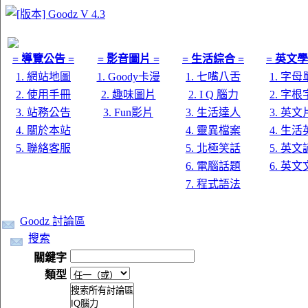
= 導覽公告 =
= 影音圖片 =
= 生活綜合 =
= 英文學
1. 網站地圖
1. Goody卡漫
1. 七嘴八舌
1. 字
2. 使用手冊
2. 趣味圖片
2. I Q 腦力
2. 字
3. 站務公告
3. Fun影片
3. 生活達人
3. 英
4. 關於本站
4. 靈異檔案
4. 生
5. 聯絡客服
5. 北極笑話
5. 英
6. 電腦話題
6. 英
7. 程式語法
Goodz 討論區
搜索
關鍵字
類型