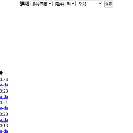
選項
)
者
0:34
ta-da
0:23
ta-da
0:21
ta-da
0:20
ta-da
0:13
ta-da