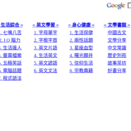
 生活綜合 =
= 英文學習 =
= 身心健康 =
= 文學書館 =
1. 七嘴八舌
1. 字母單字
1. 生活保健
中國古文
2. I Q 腦力
2. 字根字首
2. 兩性話題
文學分享
3. 生活達人
3. 英文片語
3. 星座血型
中文常識
4. 靈異檔案
4. 生活英文
4. 曙光願井
歷史別苑
5. 北極笑話
5. 英文諺語
5. 信仰生活
故事茶坊
6. 電腦話題
6. 英文文法
6. 宗教典籍
好書分享
7. 程式語法