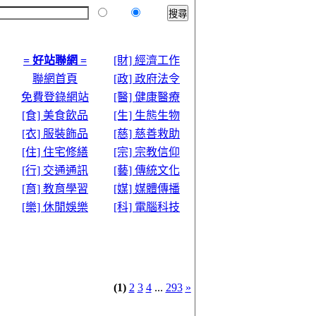
本站
全球
= 好站聯網 =
[財] 經濟工作
聯網首頁
[政] 政府法令
免費登錄網站
[醫] 健康醫療
[食] 美食飲品
[生] 生態生物
[衣] 服裝飾品
[慈] 慈善救助
[住] 住宅修繕
[宗] 宗教信仰
[行] 交通通訊
[藝] 傳統文化
[育] 教育學習
[媒] 媒體傳播
[樂] 休閒娛樂
[科] 電腦科技
(1)
2
3
4
...
293
»