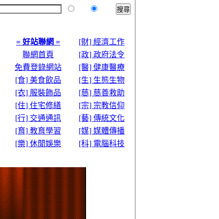
本站
全球
= 好站聯網 =
[財] 經濟工作
聯網首頁
[政] 政府法令
免費登錄網站
[醫] 健康醫療
[食] 美食飲品
[生] 生態生物
[衣] 服裝飾品
[慈] 慈善救助
[住] 住宅修繕
[宗] 宗教信仰
[行] 交通通訊
[藝] 傳統文化
[育] 教育學習
[媒] 媒體傳播
[樂] 休閒娛樂
[科] 電腦科技