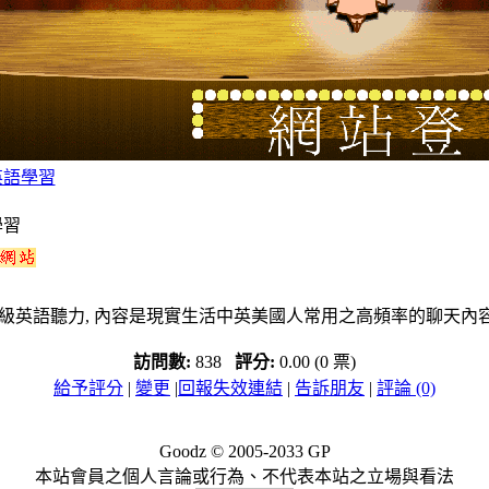
英語學習
學習
ening Lab免費初級英語聽力, 內容是現實生活中英美國人常用之高頻率的聊天內
訪問數:
838
評分:
0.00 (0 票)
給予評分
|
變更
|
回報失效連結
|
告訴朋友
|
評論 (0)
Goodz © 2005-2033
GP
本站會員之個人言論或行為、不代表本站之立場與看法