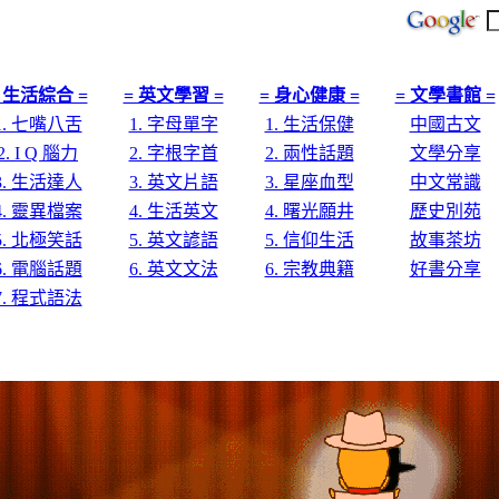
 生活綜合 =
= 英文學習 =
= 身心健康 =
= 文學書館 =
1. 七嘴八舌
1. 字母單字
1. 生活保健
中國古文
2. I Q 腦力
2. 字根字首
2. 兩性話題
文學分享
3. 生活達人
3. 英文片語
3. 星座血型
中文常識
4. 靈異檔案
4. 生活英文
4. 曙光願井
歷史別苑
5. 北極笑話
5. 英文諺語
5. 信仰生活
故事茶坊
6. 電腦話題
6. 英文文法
6. 宗教典籍
好書分享
7. 程式語法