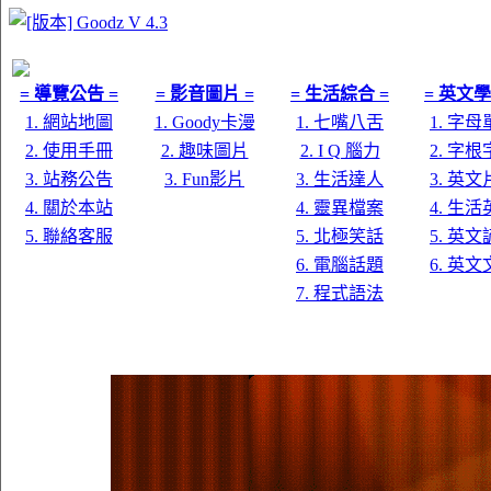
= 導覽公告 =
= 影音圖片 =
= 生活綜合 =
= 英文學
1. 網站地圖
1. Goody卡漫
1. 七嘴八舌
1. 字
2. 使用手冊
2. 趣味圖片
2. I Q 腦力
2. 字
3. 站務公告
3. Fun影片
3. 生活達人
3. 英
4. 關於本站
4. 靈異檔案
4. 生
5. 聯絡客服
5. 北極笑話
5. 英
6. 電腦話題
6. 英
7. 程式語法