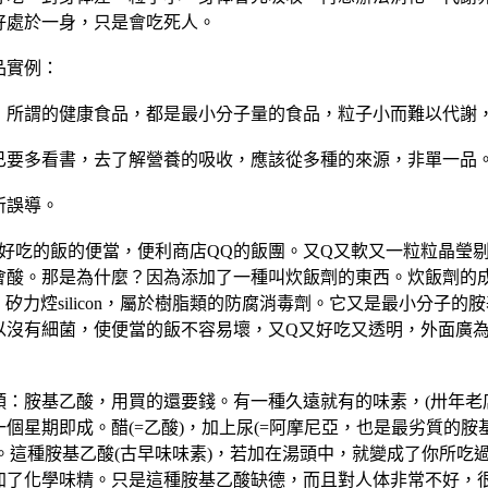
好處於一身，只是會吃死人。
品實例：
：所謂的健康食品，都是最小分子量的食品，粒子小而難以代謝
已要多看書，去了解營養的吸收，應該從多種的來源，非單一品
所誤導。
：好吃的飯的便當，便利商店QQ的飯團。又Q又軟又一粒粒晶瑩
會酸。那是為什麼？因為添加了一種叫炊飯劑的東西。炊飯劑的
2、矽力焢silicon，屬於樹脂類的防腐消毒劑。它又是最小分
以沒有細菌，使便當的飯不容易壞，又Q又好吃又透明，外面廣
頭：胺基乙酸，用買的還要錢。有一種久遠就有的味素，(卅年老
個星期即成。醋(=乙酸)，加上尿(=阿摩尼亞，也是最劣質的胺
 )。這種胺基乙酸(古早味味素)，若加在湯頭中，就變成了你所
加了化學味精。只是這種胺基乙酸缺德，而且對人体非常不好，