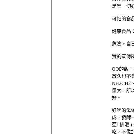
是集一切
可怕的食
健康食品
危險。自
實的宣傳
QQ的飯
放久也不
NH2CH
量大，所
好。
好吃的湯
成，發酵一
亞排泄
吃，不像