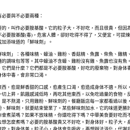
有必要與不必要兩種：
要的，叫作必要胺基酸。它的粒子大，不好吃，而且很貴，但因
不必要胺基酸(毒)，危害人體，卻好吃得不得了，又便宜，可提
成加添味道的「鮮味劑」。
鮮味劑」：各種味精、蠔油、雞粉、香菇精、魚露、柴魚、雞精、
麵的調味包等等。其中蠔油不含蠔、雞粉沒有雞、魚露也沒有魚
。它們是什麼？它們都是不必要胺基酸，好吃的廢棄物，對身体
身体中毒，會非常口渴。
東西，愈是鮮香甜的口感，愈產生口渴，愈造成身体不適。所以
一切上昇，飢餓感減低時，再吃其他東西，以免吃過量的食物，
，是不熬湯，只用雞粉、鮮味劑的。餐廳飯店每一家都看過以後
粉、鮮味劑，就要結束營業了。某些鮮味劑加水，它的味道更勝
你會煮菜嗎？如果不放味精，你還吃得下嗎？中華美食要好吃而
去想怎麼煮嗎？必要的胺基酸貴又不好吃。對身体好。粒子大，
好吃。對身体差。粒子小，身体會先吸收，再想辦法消化，代謝