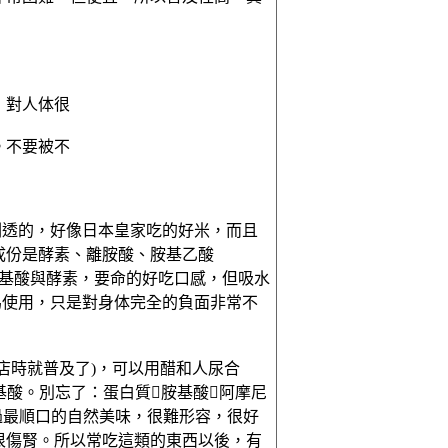
，對人体很
。不要被不
剔透的，好像日本皇家吃的好米，而且
成份是酵素、離胺酸、胺基乙酸
子的胺基酸與酵素，要命的好吃口感，但吸水
為使用，只是對身体完全的負面非常不
店時就普及了)，可以用醋和人尿合
基酸。別忘了：蛋白質胺基酸阿摩尼
吃過最順口的自然美味，很難形容，很好
很傷腎。所以常吃這類的東西以後，有