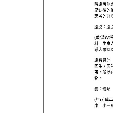
時還可能
是缺德的
裏煮的好
脂肪：脂
(香/濃
料。生意
導大眾還
還有另外
回生，居
蜜。所以
物。
醣：糖類
(甜)分
康。小一