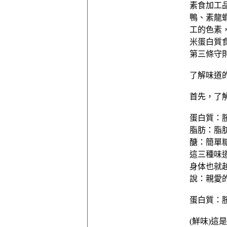
素食加工
鴨、素龍
工的色素
米蛋白質
第三條守
了解味道
首先，了
蛋白質：胺
脂肪：脂肪酸
醣：簡單糖
這三種味
身体也就
說：親愛
蛋白質：
(鮮味)