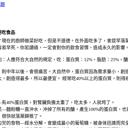
主題
要吃食品
？現在的廚師做菜好吃，但是不道德。在外面吃多了，會提早落
容易早死。你若讀過，一定會對你的飲食習慣，造成永久的影響
：人應符合大自然的規定，吃：蛋白質：12%，脂肪：25%，醣
，則中年以後，會很痛苦。大自然中，蛋白質因為需求量小，創
大，創造得最多，所以最便宜。 經常吃40%以上的蛋白質，則
—有40%蛋白質，對腎臟負擔太重了，吃太多，人就垮了。
芙—麵粉糰一直沖水，沖掉了所有的醣，產生100%的蛋白質，
，很快就落葉歸根了。
勾芡的食物—經水分解，會變成最小的葡萄糖，被身体迅速而完全