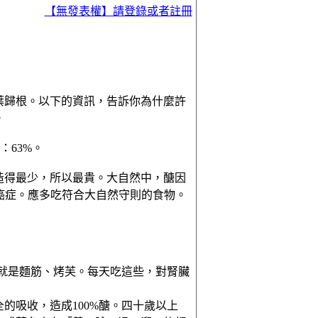
【無發表權】請登錄或者註冊
#1
葉歸根。以下的資訊，告訴你為什麼許
。
：63%。
造得最少，所以最貴。大自然中，醣因
得癌症。應多吃符合大自然守則的食物。
也就是麵筋、烤芙。每天吃這些，對腎臟
的吸收，造成100%醣。四十歲以上