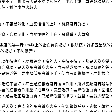
會受不了。廚師考照是不隨便勾芡的。小心！燒仙草等黏稠點心
勾芡，對健康危害較大。
食，不容易消化，血醣慢慢的上升，腎臟沒有負擔。
細食，容易消化，血醣迅速的上升，腎臟瞬間大負擔。
的飯店的菜—有90%以上的蛋白質與脂肪，很缺德。許多五星級的
%的脂肪，不利健康。
年以後得癌症、糖尿等文明病的人，多得不得了，都是因為吃錯了
研究發現，是因為蛋白質吃太多，血液變成酸性，所以骨骼的鈣
不是缺乏鈣。要由降低蛋白質下手，使血液漸趨鹼性，才能根治
少吃糖不會好。病因是胰島素沒有發揮作用，所以醣類沒有辦法
体裏的胰島素作用壓抑成無能。怎麼治療？要降低蛋白質，回復
物，是要吃正常蛋白質，只是降低量的攝取。並且，要減少慾望
：導因為：高濃度的蛋白質吃太多，例如營養補品、肉類、麵筋