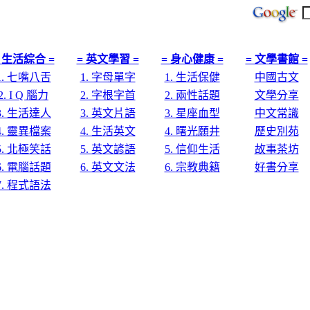
 生活綜合 =
= 英文學習 =
= 身心健康 =
= 文學書館 =
1. 七嘴八舌
1. 字母單字
1. 生活保健
中國古文
2. I Q 腦力
2. 字根字首
2. 兩性話題
文學分享
3. 生活達人
3. 英文片語
3. 星座血型
中文常識
4. 靈異檔案
4. 生活英文
4. 曙光願井
歷史別苑
5. 北極笑話
5. 英文諺語
5. 信仰生活
故事茶坊
6. 電腦話題
6. 英文文法
6. 宗教典籍
好書分享
7. 程式語法