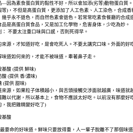
品—因為素食蛋白質的黏性不好，所以會加添(劣等)動物蛋白質。
蝦等)，不但是高蛋白質，更添加了人工色素、人工染色，合成香
，幾乎永不退色，而自然色素會退色。若常常吃素食餐廳的合成
食品是高蛋白質食品，又是加工化學物，危害身体，少吃為妙。
則： 不要太注重口味與口感，否則死得早。
的來源，才知道好吃，是會吃死人。不要太講究口味。外面的好
解味道如何來的，才能不被味道，牽著鼻子走。
基酸 (提供 鮮味)
 (提供 香/濃味)
 (提供 甜味)
道來源，如果粒子体積越小，與舌頭接觸交涉面就越廣，味道就
越難以代謝，所以基本上，食物不應該太好吃。以前沒有那麼好吃
的，我把雞精變好吃了)
胺基酸
這是最要命的好味道。鮮味只要放得重，人一輩子脫離不了那個味道