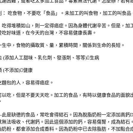
代謝困難；或者吃太多加工食品，毒素無法代謝。怎麼辦？若有癌
則： 吃食物，不要吃「食品」。未加工的叫食物，加工的叫食品
」吃得堆積如山，則一定得癌症。因為身體代謝辛苦。但是，加
愛吃好味道，在今天的台灣，不容易健康長壽。
一生中，食物的攝取質、量，累積時間，關係到生命的長短。
 (添加人工甜味、乳化劑、發漲劑、等等)生病
 (不添加)健康
吃麵包的人，容易得癌症。
可以吃，但是不要天天吃。加工的食品，有時以健康食品的面貌
？
—此是缺德的食品，常吃會得結石。因為脫脂奶粉一定添加高鈣D 
就無法吸收、代謝鈣。因此這個添加的鈣，容易傷腎，成為結石
脂奶粉，都會添加合成香料。因為奶粉中已去除脂肪，不加點合