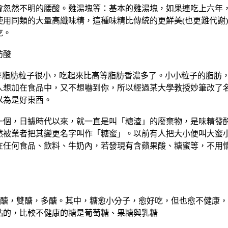
會忽然不明的腰酸。雞湯塊等：基本的雞湯塊，如果連吃上六年
使用同類的大量高纖味精，這種味精比傳統的更鮮美(也更難代謝
吃。
肪酸
)劣等脂肪粒子很小，吃起來比高等脂肪香濃多了。小小粒子的脂肪
人想加在食品中，又不想嚇到你，所以經過某大學教授妙筆改了
以為是好東西。
一個，日據時代以來，就一直是叫「糖渣」的廢棄物，是味精發
然被業者把其變更名字叫作「糖蜜」。以前有人把大小便叫大蜜
在任何食品、飲料、牛奶內，若發現有含蘋果酸、糖蜜等，不用
成單醣，雙醣，多醣。其中，糖愈小分子，愈好吃，但也愈不健康
點的，比較不健康的糖是葡萄糖、果糖與乳糖