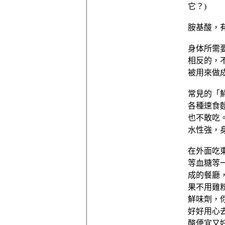
它？)
胺基酸，
身体所需
相反的，
被用來做
常見的「
各種速食
也不敢吃
水性強，
在外面吃
等血糖等
成的餐廳
果不用雞
鮮味劑，
好好用心
酸便宜又