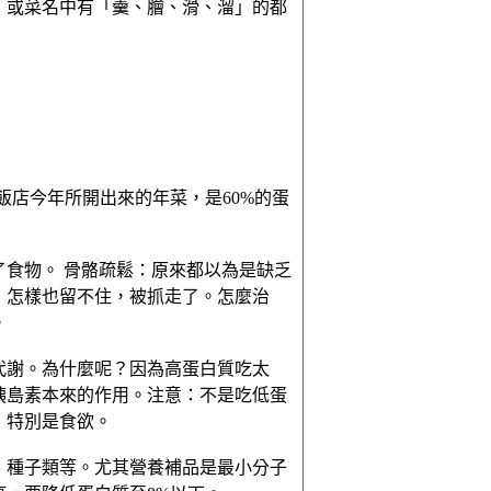
，或菜名中有「羹、膾、滑、溜」的都
飯店今年所開出來的年菜，是60%的蛋
食物。 骨骼疏鬆：原來都以為是缺乏
，怎樣也留不住，被抓走了。怎麼治
。
代謝。為什麼呢？因為高蛋白質吃太
胰島素本來的作用。注意：不是吃低蛋
，特別是食欲。
、種子類等。尤其營養補品是最小分子