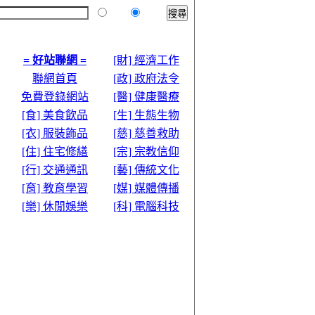
本站
全球
= 好站聯網 =
[財] 經濟工作
聯網首頁
[政] 政府法令
免費登錄網站
[醫] 健康醫療
[食] 美食飲品
[生] 生態生物
[衣] 服裝飾品
[慈] 慈善救助
[住] 住宅修繕
[宗] 宗教信仰
[行] 交通通訊
[藝] 傳統文化
[育] 教育學習
[媒] 媒體傳播
[樂] 休閒娛樂
[科] 電腦科技