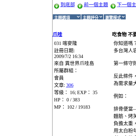
到底部
前一個主題
下一個
爪哇
吃食物 不
031 喀麥隆
你知道嗎
註冊日期:
多台灣人
2009/7/2 16:34
來自
異世界爪哇島
第一條守則
所屬群組：
反此條件
會員
為需求量
文章:
306
等級： 16; EXP： 35
例如：
HP： 0 / 383
MP： 102 / 19183
排骨便當
麵筋、烤
負擔太重
用太白粉