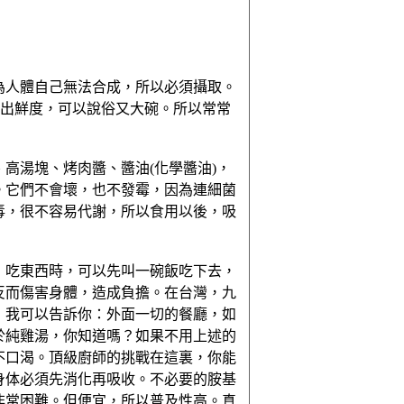
為人體自己無法合成，所以必須攝取。
煉出鮮度，可以說俗又大碗。所以常常
高湯塊、烤肉醬、醬油(化學醬油)，
。它們不會壞，也不發霉，因為連細菌
毒，很不容易代謝，所以食用以後，吸
，吃東西時，可以先叫一碗飯吃下去，
反而傷害身體，造成負擔。在台灣，九
，我可以告訴你：外面一切的餐廳，如
於純雞湯，你知道嗎？如果不用上述的
不口渴。頂級廚師的挑戰在這裏，你能
身体必須先消化再吸收。不必要的胺基
非常困難。但便宜，所以普及性高。真