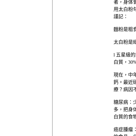
者，身体
用太白粉
謹記：
麵粉是粗
太白粉是
l 五星級
白質，30
現在，中
鈣。最近
療？病因
糖尿病：
多，把身
白質的食
癌症腫瘤