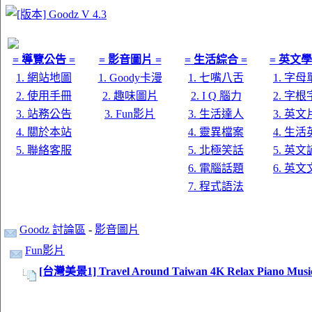
= 導覽公告 =
= 影音圖片 =
= 生活綜合 =
= 英文學
1. 網站地圖
1. Goody卡漫
1. 七嘴八舌
1. 字
2. 使用手冊
2. 趣味圖片
2. I Q 腦力
2. 字
3. 站務公告
3. Fun影片
3. 生活達人
3. 英
4. 關於本站
4. 靈異檔案
4. 生
5. 聯絡客服
5. 北極笑話
5. 英
6. 電腦話題
6. 英
7. 程式語法
Goodz 討論區
-
影音圖片
Fun影片
[台灣美景1] Travel Around Taiwan 4K Relax Piano Music