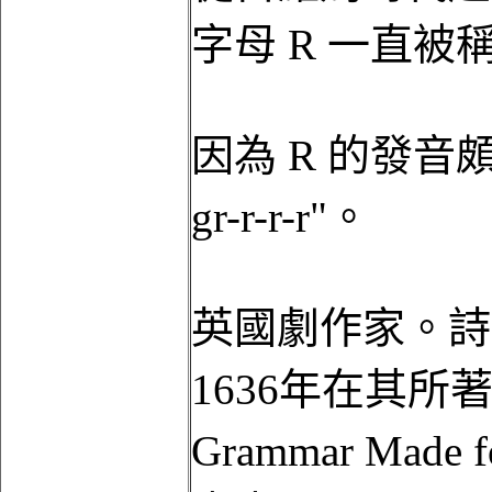
字母 R 一直被稱作 dog
因為 R 的發音頗似 "
gr-r-r-r"。
英國劇作家。詩人 B
1636年在其所著
Grammar Made for