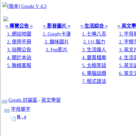
= 導覽公告 =
= 影音圖片 =
= 生活綜合 =
= 英文學
1. 網站地圖
1. Goody卡漫
1. 七嘴八舌
1. 字
2. 使用手冊
2. 趣味圖片
2. I Q 腦力
2. 字
3. 站務公告
3. Fun影片
3. 生活達人
3. 英
4. 關於本站
4. 靈異檔案
4. 生
5. 聯絡客服
5. 北極笑話
5. 英
6. 電腦話題
6. 英
7. 程式語法
Goodz 討論區
-
英文學習
字母單字
R , r