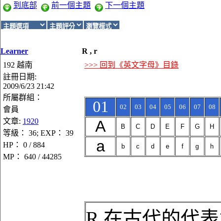
到底部
前一個主題
下一個主題
Learner
R , r
192 越南
>>> 回到《英文字母》目錄
註冊日期:
2009/6/23 21:42
所屬群組：
01
02
03
04
05
06
07
08
會員
文章:
1920
A
B
C
D
E
F
G
H
等級： 36; EXP： 39
a
HP： 0 / 884
b
c
d
e
f
g
h
MP： 640 / 44285
R 在古代的代