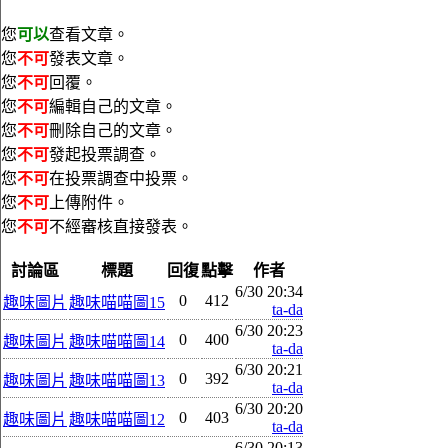
您
可以
查看文章。
您
不可
發表文章。
您
不可
回覆。
您
不可
編輯自己的文章。
您
不可
刪除自己的文章。
您
不可
發起投票調查。
您
不可
在投票調查中投票。
您
不可
上傳附件。
您
不可
不經審核直接發表。
討論區
標題
回復
點擊
作者
6/30 20:34
0
412
趣味圖片
趣味喵喵圖15
ta-da
6/30 20:23
0
400
趣味圖片
趣味喵喵圖14
ta-da
6/30 20:21
0
392
趣味圖片
趣味喵喵圖13
ta-da
6/30 20:20
0
403
趣味圖片
趣味喵喵圖12
ta-da
6/30 20:13