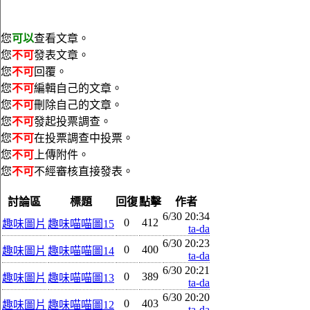
您
可以
查看文章。
您
不可
發表文章。
您
不可
回覆。
您
不可
編輯自己的文章。
您
不可
刪除自己的文章。
您
不可
發起投票調查。
您
不可
在投票調查中投票。
您
不可
上傳附件。
您
不可
不經審核直接發表。
討論區
標題
回復
點擊
作者
6/30 20:34
0
412
趣味圖片
趣味喵喵圖15
ta-da
6/30 20:23
0
400
趣味圖片
趣味喵喵圖14
ta-da
6/30 20:21
0
389
趣味圖片
趣味喵喵圖13
ta-da
6/30 20:20
0
403
趣味圖片
趣味喵喵圖12
ta-da