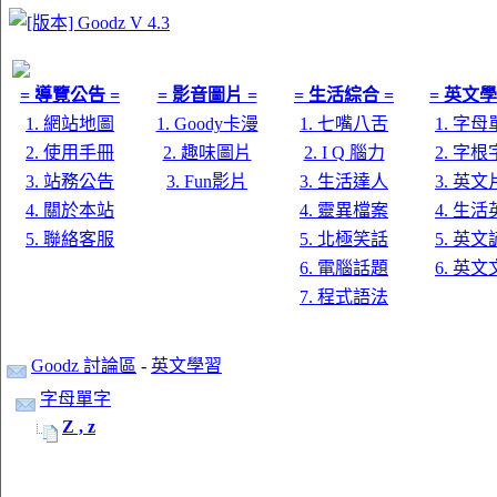
= 導覽公告 =
= 影音圖片 =
= 生活綜合 =
= 英文學
1. 網站地圖
1. Goody卡漫
1. 七嘴八舌
1. 字
2. 使用手冊
2. 趣味圖片
2. I Q 腦力
2. 字
3. 站務公告
3. Fun影片
3. 生活達人
3. 英
4. 關於本站
4. 靈異檔案
4. 生
5. 聯絡客服
5. 北極笑話
5. 英
6. 電腦話題
6. 英
7. 程式語法
Goodz 討論區
-
英文學習
字母單字
Z , z