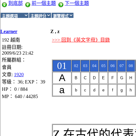
到底部
前一個主題
下一個主題
Learner
Z , z
192 越南
>>> 回到《英文字母》目錄
註冊日期:
2009/6/23 21:42
所屬群組：
01
02
03
04
05
06
07
08
會員
文章:
1920
A
B
C
D
E
F
G
H
等級： 36; EXP： 39
a
HP： 0 / 884
b
c
d
e
f
g
h
MP： 640 / 44285
Z 在古代的代表