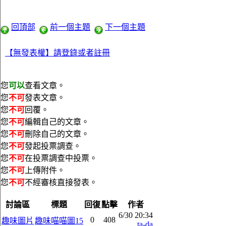
回頂部
前一個主題
下一個主題
【無發表權】請登錄或者註冊
您
可以
查看文章。
您
不可
發表文章。
您
不可
回覆。
您
不可
編輯自己的文章。
您
不可
刪除自己的文章。
您
不可
發起投票調查。
您
不可
在投票調查中投票。
您
不可
上傳附件。
您
不可
不經審核直接發表。
討論區
標題
回復
點擊
作者
6/30 20:34
0
408
趣味圖片
趣味喵喵圖15
ta-da