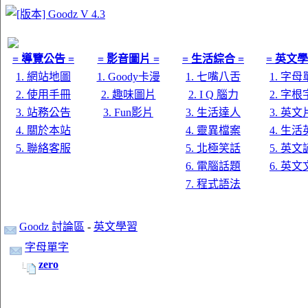
= 導覽公告 =
= 影音圖片 =
= 生活綜合 =
= 英文學
1. 網站地圖
1. Goody卡漫
1. 七嘴八舌
1. 字
2. 使用手冊
2. 趣味圖片
2. I Q 腦力
2. 字
3. 站務公告
3. Fun影片
3. 生活達人
3. 英
4. 關於本站
4. 靈異檔案
4. 生
5. 聯絡客服
5. 北極笑話
5. 英
6. 電腦話題
6. 英
7. 程式語法
Goodz 討論區
-
英文學習
字母單字
zero