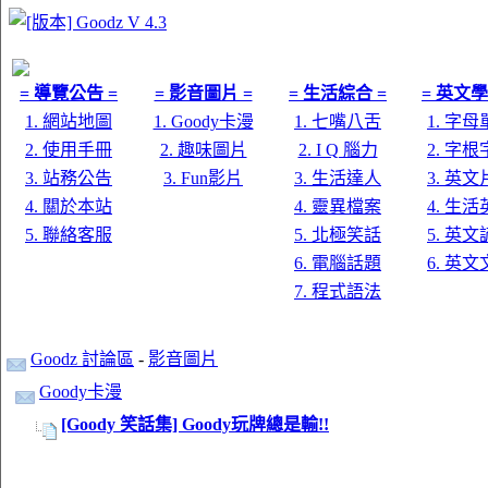
= 導覽公告 =
= 影音圖片 =
= 生活綜合 =
= 英文學
1. 網站地圖
1. Goody卡漫
1. 七嘴八舌
1. 字
2. 使用手冊
2. 趣味圖片
2. I Q 腦力
2. 字
3. 站務公告
3. Fun影片
3. 生活達人
3. 英
4. 關於本站
4. 靈異檔案
4. 生
5. 聯絡客服
5. 北極笑話
5. 英
6. 電腦話題
6. 英
7. 程式語法
Goodz 討論區
-
影音圖片
Goody卡漫
[Goody 笑話集] Goody玩牌總是輸!!