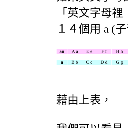
「英文字母裡，
１４個用 a (
an
A a
E e
F f
H h
a
B b
C c
D d
G g
藉由上表，