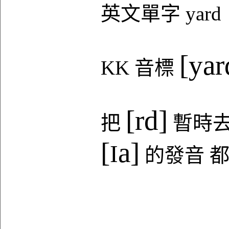
英文單字 yard
[yar
KK 音標
[rd]
把
暫時
[
a]
I
的發音 