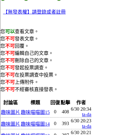
【無發表權】請登錄或者註冊
您
可以
查看文章。
您
不可
發表文章。
您
不可
回覆。
您
不可
編輯自己的文章。
您
不可
刪除自己的文章。
您
不可
發起投票調查。
您
不可
在投票調查中投票。
您
不可
上傳附件。
您
不可
不經審核直接發表。
討論區
標題
回復
點擊
作者
6/30 20:34
0
408
趣味圖片
趣味喵喵圖15
ta-da
6/30 20:23
0
393
趣味圖片
趣味喵喵圖14
ta-da
6/30 20:21