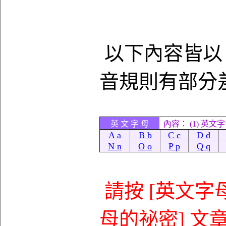
以下內容皆以 
音規則有部分
英 文 字 母
內容： (1) 英文
A a
B b
C c
D d
N n
O o
P p
Q q
請按 [英文字母 
母的祕密] 文