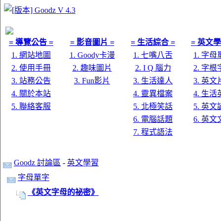
= 導覽公告 =
= 影音圖片 =
= 生活綜合 =
= 英文學
1. 網站地圖
1. Goody卡漫
1. 七嘴八舌
1. 字
2. 使用手冊
2. 趣味圖片
2. I Q 腦力
2. 字
3. 站務公告
3. Fun影片
3. 生活達人
3. 英
4. 關於本站
4. 靈異檔案
4. 生
5. 聯絡客服
5. 北極笑話
5. 英
6. 電腦話題
6. 英
7. 程式語法
Goodz 討論區
-
英文學習
字母單字
《英文字母的祕密》